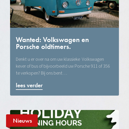
Wanted: Volkswagen en
Porsche oldtimers.
Denkt u er over na om uw klassieke Volkswagen
kever of bus of bijvoorbeeld uw Porsche 911 of 356
te verkopen? Bij ons bent…
lees verder
Nieuws