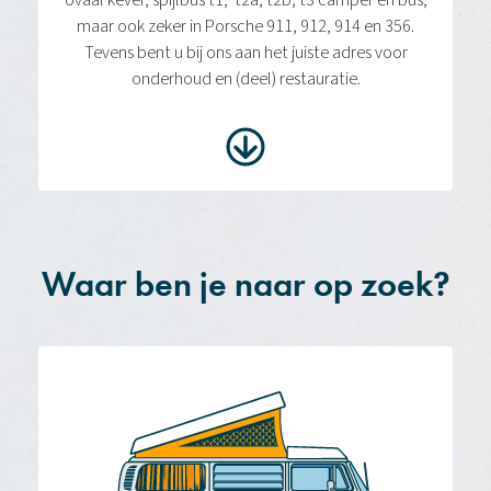
ovaal kever, spijlbus t1, t2a, t2b, t3 camper en bus,
maar ook zeker in Porsche 911, 912, 914 en 356.
Tevens bent u bij ons aan het juiste adres voor
onderhoud en (deel) restauratie.
Waar ben je naar op zoek?​