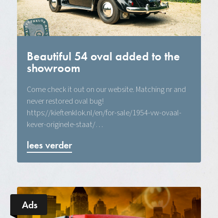
Beautiful 54 oval added to the
showroom
Come check it out on our website. Matching nr and
never restored oval bug!
https://kieftenklok.nl/en/for-sale/1954-vw-ovaal-
kever-originele-staat/…
lees verder
Ads