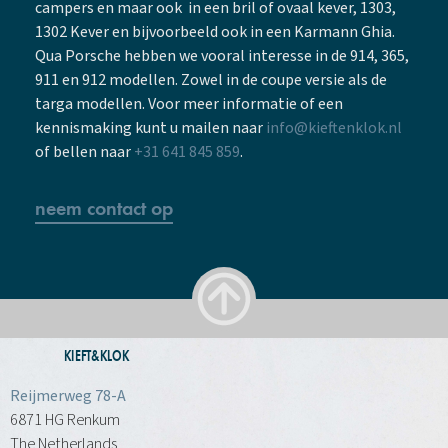
campers en maar ook in een bril of ovaal kever, 1303,
1302 Kever en bijvoorbeeld ook in een Karmann Ghia.
Qua Porsche hebben we vooral interesse in de 914, 365,
911 en 912 modellen. Zowel in de coupe versie als de
targa modellen. Voor meer informatie of een
kennismaking kunt u mailen naar
info@kieftenklok.nl
of bellen naar
+31 641 845 859
.
neem contact op
KIEFT&KLOK
Reijmerweg 78-A
6871 HG Renkum
The Netherlands