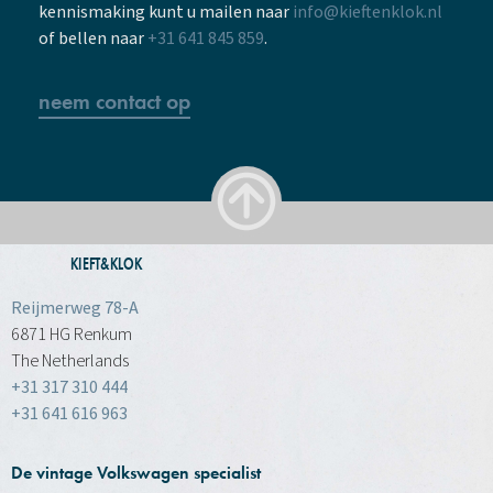
kennismaking kunt u mailen naar
info@kieftenklok.nl
of bellen naar
+31 641 845 859
.
neem contact op
KIEFT&KLOK
Reijmerweg 78-A
6871 HG Renkum
The Netherlands
+31 317 310 444
+31 641 616 963
De vintage Volkswagen specialist