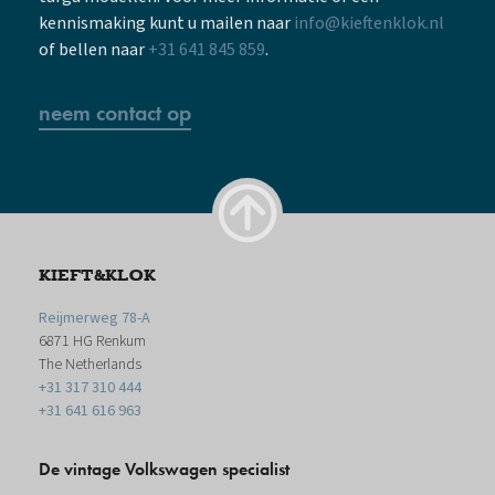
kennismaking kunt u mailen naar
info@kieftenklok.nl
of bellen naar
+31 641 845 859
.
neem contact op
KIEFT&KLOK
Reijmerweg 78-A
6871 HG Renkum
The Netherlands
+31 317 310 444
+31 641 616 963
De vintage Volkswagen specialist