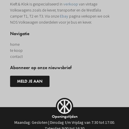
Kieft & Klok is gespecialiseerd in
verkoop
van vintage
Volkswagens zoals de kever, transporter en de Westfalia
camper T1, T2 en T3. Via onze
Ebay
pagina verkopen we ook
NOS Volkswagen onderdelen voor je bus en kever.
Navigatie
home
te koop
contact
Abonneer op onze nieuwsbrief
MELD JE AAN
Openingstijden
Maandag: Gesloten | Dinsdag t/m Vrijdag van 7:30 tot 17:00.
Zaterdag 9:00 tot 16:30