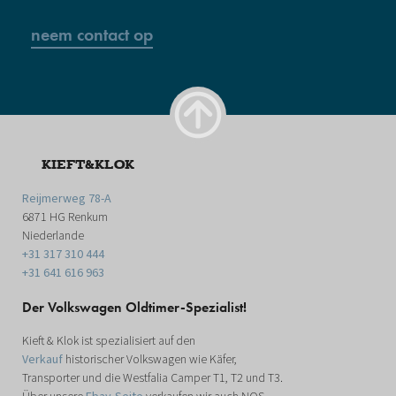
neem contact op
KIEFT&KLOK
Reijmerweg 78-A
6871 HG Renkum
Niederlande
+31 317 310 444
+31 641 616 963
Der Volkswagen Oldtimer-Spezialist!
Kieft & Klok ist spezialisiert auf den
Verkauf
historischer Volkswagen wie Käfer,
Transporter und die Westfalia Camper T1, T2 und T3.