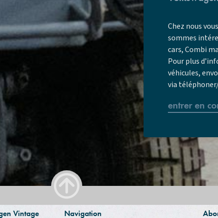
Chez nous vous
sommes intéres
cars, Combi mai
Pour plus d’in
véhicules, env
via
téléphoner
entrer en co
agen Vintage
Navigation
Abon