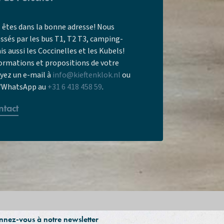
 êtes dans la bonne adresse! Nous
sés par les bus T1, T2 T3, camping-
s aussi les Coccinelles et les Kubels!
formations et propositions de votre
oyez un e-mail à
info@kieftenklok.nl
ou
/WhatsApp au
+31 6 418 458 59
.
ntact
nez-vous à notre newsletter