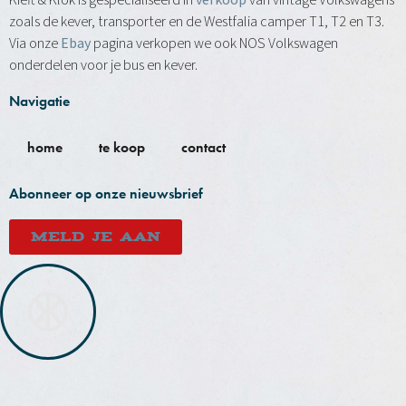
Kieft & Klok is gespecialiseerd in
verkoop
van vintage Volkswagens
zoals de kever, transporter en de Westfalia camper T1, T2 en T3.
Via onze
Ebay
pagina verkopen we ook NOS Volkswagen
onderdelen voor je bus en kever.
Navigatie
home
te koop
contact
Abonneer op onze nieuwsbrief
MELD JE AAN