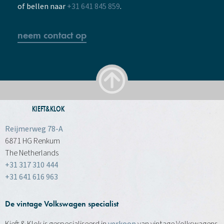
of bellen naar
+31 641 845 859
.
neem contact op
KIEFT&KLOK
Reijmerweg 78-A
6871 HG Renkum
The Netherlands
+31 317 310 444
+31 641 616 963
De vintage Volkswagen specialist