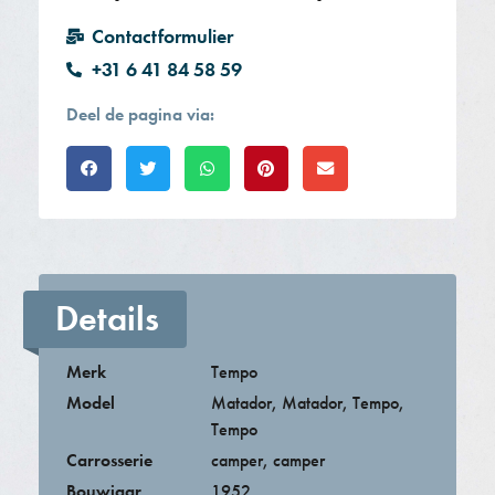
Contactformulier
+31 6 41 84 58 59
Deel de pagina via:
Details
Merk
Tempo
Model
Matador
,
Matador
,
Tempo
,
Tempo
Carrosserie
camper
,
camper
Bouwjaar
1952