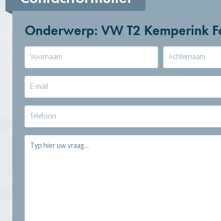
Onderwerp: VW T2 Kemperink F
Naam
(Vereist)
E-
mail
(Vereist)
Telefoon
Vraag
(Vereist)