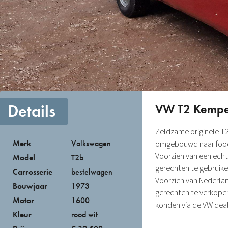
Details
VW T2 Kemper
Zeldzame originele T2
Merk
Volkswagen
omgebouwd naar foodtr
Voorzien van een echt
Model
T2b
gerechten te gebruike
Carrosserie
bestelwagen
Voorzien van Nederlan
Bouwjaar
1973
gerechten te verkope
Motor
1600
konden via de VW dea
Kleur
rood wit