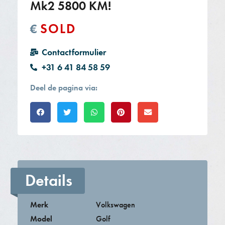
Mk2 5800 KM!
SOLD
€
Contactformulier
+31 6 41 84 58 59
Deel de pagina via:
Details
Merk
Volkswagen
Model
Golf