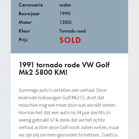
Carrosserie
sedan
Bouwjaar
1990
Motor
1300i
Kleur
Tornado rood
SOLD
Prijs
1991 tornado rode VW Golf
Mk2 5800 KM!
Sommige auto’s vertellen een verhaal. Deze
knalrode Volkswagen Golf Mk2 CL doet dat
misschien nog wel meer door wat we níét weten.
Hoe kan het dat een auto na 34 jaar slechts zo
weinig gebruikt is? Ik denk dat we het echte
verhaal achter deze Golf nooit zullen weten, maar
we zijn blij om hem gevonden te hebben. Zoiets is