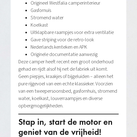
Origineel Westfalia camperinterieur
Gasfornuis
Stromend water
Koelkast
Uitklapbare raampjes voor extra ventilatie
Gave striping voor de retro-look
Nederlands kenteken en APK
Originele documentatie aanwezig
Deze camper heeft recent een groot onderhoud
gehad en rijdt alsof hij net de fabriek uit komt.
Geen piepjes, kraakjes of bijgeluiden – alleen het
pure rijgevoel van een echte klassieker. Voorzien
van een tweepersoonsbed, gasfornhuis, stromend
water, koelkast, louverraampjes en diverse
opbergmogelijkheden.
Stap in, start de motor en
geniet van de vrijheid!