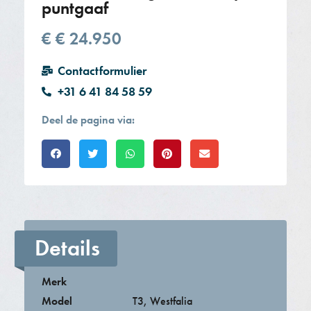
puntgaaf
€
€ 24.950
Contactformulier
+31 6 41 84 58 59
Deel de pagina via:
Details
Merk
Model
T3
,
Westfalia