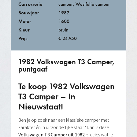
Carrosserie
camper
,
Westfalia camper
Bouwjaar
1982
Motor
1600
Kleur
bruin
Prijs
€ 24.950
1982 Volkswagen T3 Camper,
puntgaaf
Te koop
1982 Volkswagen
T3 Camper – In
Nieuwstaat!
Ben je op zoek naar een klassieke camper met
karakter én in uitzonderlijke staat? Dan is deze
Volkswagen T3 Camper uit 1982
precies wat je