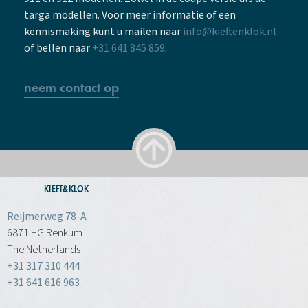
targa modellen. Voor meer informatie of een
kennismaking kunt u mailen naar
info@kieftenklok.nl
of bellen naar
+31 641 845 859
.
neem contact op
KIEFT&KLOK
Reijmerweg 78-A
6871 HG Renkum
The Netherlands
+31 317 310 444
+31 641 616 963