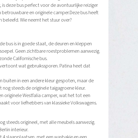
s deze bus perfect voor de avontuurlijke reiziger
en betrouwbare en originele camper.Deze bus heeft
n beleefd. Wie neemt het stuur over?
de bus is in goede staat, de deuren en kleppen
 soepel. Geen zichtbare roestproblemen aanwezig.
zonde Californische bus.
n vertoont wat gebruikssporen. Patina heet dat
van buiten in een andere kleur gespoten, maar de
t nog steeds de originele taigagroene kleur.
en originele Westfalia camper, wat het tot een
maakt voor liefhebbers van klassieke Volkswagens.
 nog steeds origineel, met alle meubels aanwezig.
erlin interieur.
t 4 slaapplaatsen, met een wasbakje en een