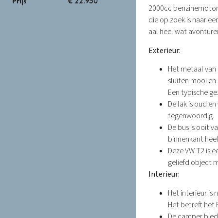
Prijs
€ 22.950
2000cc benzinemotor, i
die op zoek is naar e
aal heel wat avonture
Exterieur:
Het metaal van 
sluiten mooi en
Een typische ge
De lak is oud e
tegenwoordig.
De bus is ooit 
binnenkant heef
Deze VW T2 is e
geliefd object 
Interieur:
Het interieur is
Het betreft het B
De camper bied