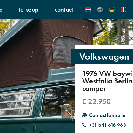
e
te koop
contact
Volkswagen
1976 VW bayw
Westfalia Berlin
camper
€ 22.950
Contactformulier
+31 641 616 963