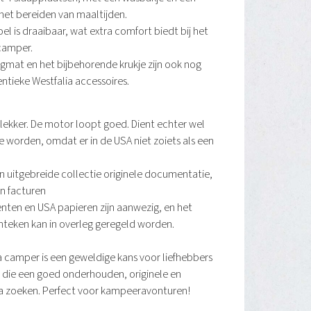
 het bereiden van maaltijden.
el is draaibaar, wat extra comfort biedt bij het
camper.
ngmat en het bijbehorende krukje zijn ook nog
ntieke Westfalia accessoires.
 lekker. De motor loopt goed. Dient echter wel
e worden, omdat er in de USA niet zoiets als een
n uitgebreide collectie originele documentatie,
n facturen
en en USA papieren zijn aanwezig, en het
teken kan in overleg geregeld worden.
 camper is een geweldige kans voor liefhebbers
 die een goed onderhouden, originele en
a zoeken. Perfect voor kampeeravonturen!