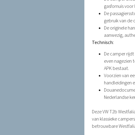
gasfornuis voor
De passagierssto
gebruik van de 
De originele ha
aanwezig, authe
Technisch:
De camper rijdt
even nagezien t
APK bestaat.
Voorzien van ee
handleidingen e
Douanedocument
Nederlandse ken
Deze VW T2b Westfalia
van klassieke campers
betrouwbare Westfali