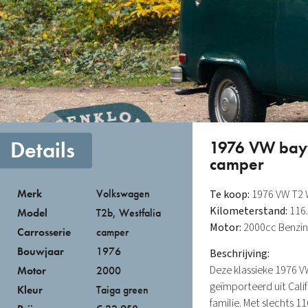
Details
1976 VW bayw
camper
Merk
Volkswagen
Te koop:
1976 VW T2 
Kilometerstand:
116.
Model
T2b
,
Westfalia
Motor:
2000cc Benzi
Carrosserie
camper
Bouwjaar
1976
Beschrijving:
Deze klassieke 1976 VW
Motor
2000
geïmporteerd uit Calif
Kleur
Taiga green
familie. Met slechts 1