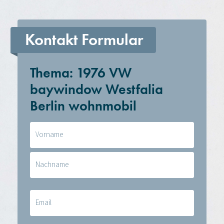
Kontakt Formular
Thema: 1976 VW
baywindow Westfalia
Berlin wohnmobil
Naam
(erforderlich)
E-
mail
(erforderlich)