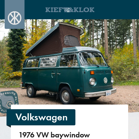
KIEFT&KLOK
Volkswagen
1976 VW baywindow