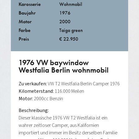
Karosserie
Wohnmobil
Baujahr
1976
Motor
2000
Farbe
Taiga green
Preis
€ 22.950
1976 VW baywindow
Westfalia Berlin wohnmobil
Zu verkaufen:
VW T2 Westfalia Berlin Camper 1976
Kilometerstand:
116.000 Meilen
Motor:
2000cc Benzin
Beschreibung:
Dieser klassische 1976 VW T2 Westfalia ist ein
wahrer zeitloser Camper, aus Kalifornien
importiert und immer im Besitz derselben Familie