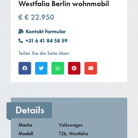
Westfalia Berlin wohnmobil
€
€ 22.950
Kontakt Formular
+31 6 41 84 58 59
Teilen Sie die Seite über:​
Details
Marke
Volkswagen
Modell
T2b
,
Westfalia