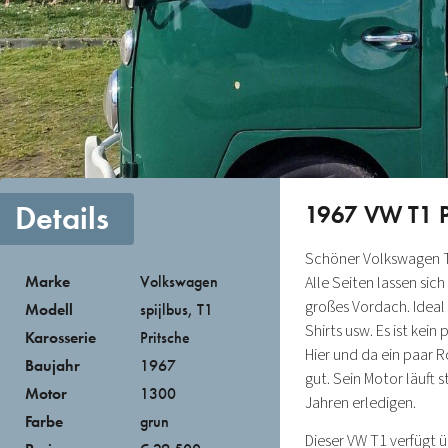
Details
1967 VW T1 P
Schöner Volkswagen T1
Marke
Volkswagen
Alle Seiten lassen sic
großes Vordach. Ideal 
Modell
spijlbus
,
T1
Shirts usw. Es ist kei
Karosserie
Pritsche
Hier und da ein paar R
Baujahr
1967
gut. Sein Motor läuft
Motor
1300
Jahren erledigen.
Farbe
grun
Dieser VW T1 verfügt ü