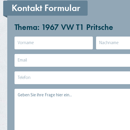
Kontakt Formular
Thema: 1967 VW T1 Pritsche
Naam
(erforderlich)
E-
mail
(erforderlich)
Telefoon
Vraag
(erforderlich)