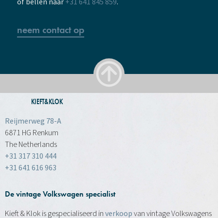
of bellen naar
+31 641 845 859
.
neem contact op
KIEFT&KLOK
Reijmerweg 78-A
6871 HG Renkum
The Netherlands
+31 317 310 444
+31 641 616 963
De vintage Volkswagen specialist
Kieft & Klok is gespecialiseerd in
verkoop
van vintage Volkswagens