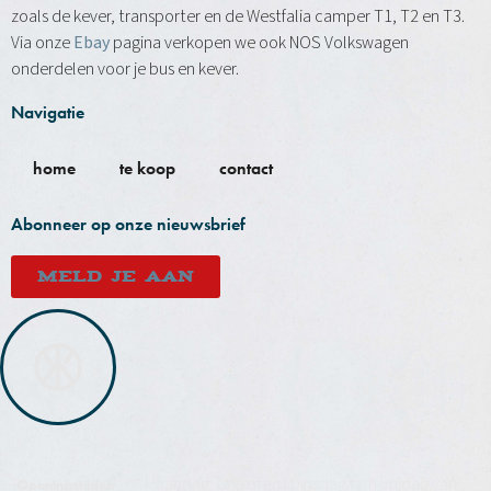
zoals de kever, transporter en de Westfalia camper T1, T2 en T3.
Via onze
Ebay
pagina verkopen we ook NOS Volkswagen
onderdelen voor je bus en kever.
Navigatie
home
te koop
contact
Abonneer op onze nieuwsbrief
MELD JE AAN
Maandag: Gesloten | Dinsdag t/m Vrijdag van
Openingstijden