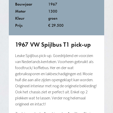
Bouwjaar
1967
Motor
1300
Kleur
groen
Prijs
€ 29.500
1967 VW Spijlbus T1 pick-up
Leuke Spijlbus pick-up. Goedrijdend en voorzien
van Nederlands kenteken. Voorheen gebruikt als
foodtruck/ koffiebus. Her en der wat
gebruikssporen en lakbeschadigingen ed. Mooie
huif die aan alle zijden opengeklapt kan worden.
Origineel interieur met nog de originele bekleding!
Ook het chassis ziet er perfect uit. Enkel op 2
plekken wat te lassen. Verder nog helemaal
origineel en intact!