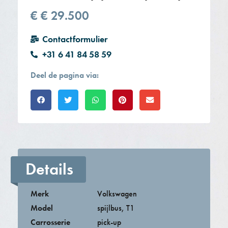
€
€ 29.500
Contactformulier
+31 6 41 84 58 59
Deel de pagina via:
Details
Merk
Volkswagen
Model
spijlbus
,
T1
Carrosserie
pick-up