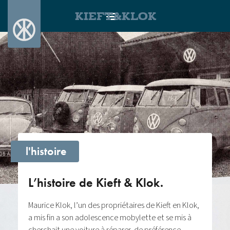
KIEFT&KLOK
l'histoire
L’histoire de Kieft & Klok.
Maurice Klok, l’un des propriétaires de Kieft en Klok,
a mis fin a son adolescence mobylette et se mis à