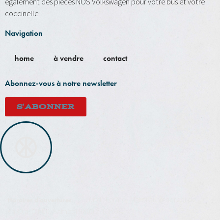
également des pièces NOS Volkswagen pour votre bus et votre
coccinelle.
Navigation
home
à vendre
contact
Abonnez-vous à notre newsletter
S'ABONNER
Lundi: Fermé | Mardi au vendredi de
Horaires d’ouvertures
7h30 à 17h00. Samedi 9h00 à 16h30