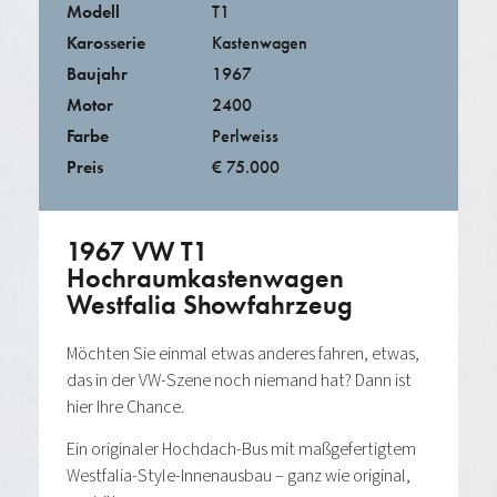
Modell
T1
Karosserie
Kastenwagen
Baujahr
1967
Motor
2400
Farbe
Perlweiss
Preis
€ 75.000
1967 VW T1
Hochraumkastenwagen
Westfalia Showfahrzeug
Möchten Sie einmal etwas anderes fahren, etwas,
das in der VW-Szene noch niemand hat? Dann ist
hier Ihre Chance.
Ein originaler Hochdach-Bus mit maßgefertigtem
Westfalia-Style-Innenausbau – ganz wie original,