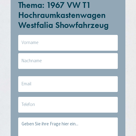
Thema: 1967 VW T1
Hochraumkastenwagen
Westfalia Showfahrzeug
Naam
(erforderlich)
E-
mail
(erforderlich)
Telefoon
Vraag
(erforderlich)