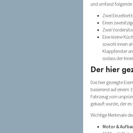
und umfasst folgende
Zwei Einzelbet
Einen zweisitzig
Zwei Vordersitze
Eine kleine Kü
sowohl innen al
Klappfenster an
sodass der Inne
Der hier ge
Das hier gezeigte Exe
basierend auf einem 1
Fahrzeug vom ursprüng
gekauft wurde, der es 
Wichtige Merkmale die
Motor & Aufbau