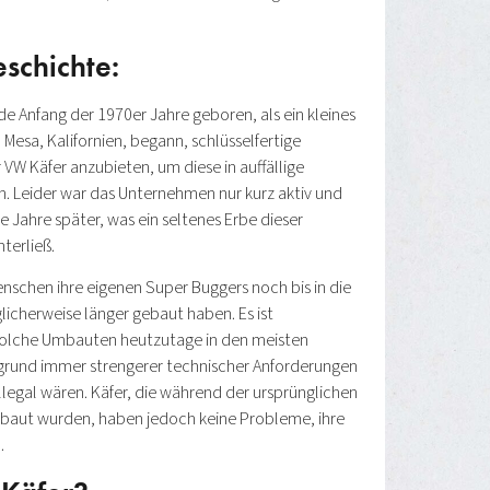
eschichte:
e Anfang der 1970er Jahre geboren, als ein kleines
Mesa, Kalifornien, begann, schlüsselfertige
VW Käfer anzubieten, um diese in auffällige
 Leider war das Unternehmen nur kurz aktiv und
 Jahre später, was ein seltenes Erbe dieser
erließ.
enschen ihre eigenen Super Buggers noch bis in die
icherweise länger gebaut haben. Es ist
 solche Umbauten heutzutage in den meisten
rund immer strengerer technischer Anforderungen
legal wären. Käfer, die während der ursprünglichen
baut wurden, haben jedoch keine Probleme, ihre
.