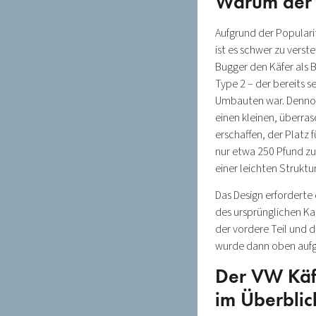
Warum der 
Aufgrund der Populari
ist es schwer zu vers
Bugger den Käfer als 
Type 2 – der bereits s
Umbauten war. Dennoc
einen kleinen, überra
erschaffen, der Platz 
nur etwa 250 Pfund zu
einer leichten Struktu
Das Design erforderte
des ursprünglichen Kar
der vordere Teil und 
wurde dann oben aufg
Der VW Käf
im Überblic