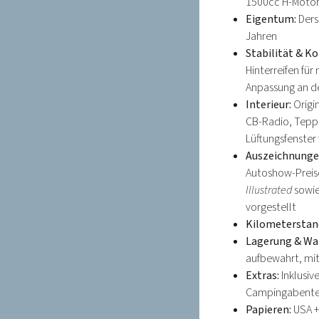
1500cc H-Motor
Eigentum:
Ders
Jahren
Stabilität & K
Hinterreifen für
Anpassung an 
Interieur:
Origin
CB-Radio, Teppi
Lüftungsfenster
Auszeichnunge
Autoshow-Preise
Illustrated
sowie 
vorgestellt
Kilometerstand
Lagerung & Wa
aufbewahrt, mit
Extras:
Inklusiv
Campingabente
Papieren:
USA +