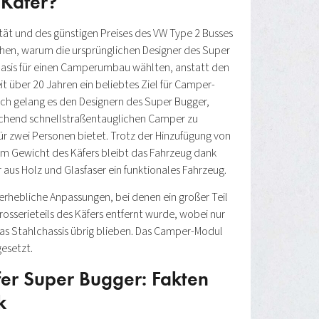
Käfer?
tät und des günstigen Preises des VW Type 2 Busses
tehen, warum die ursprünglichen Designer des Super
Basis für einen Camperumbau wählten, anstatt den
eit über 20 Jahren ein beliebtes Ziel für Camper-
h gelang es den Designern des Super Bugger,
schend schnellstraßentauglichen Camper zu
für zwei Personen bietet. Trotz der Hinzufügung von
m Gewicht des Käfers bleibt das Fahrzeug dank
r aus Holz und Glasfaser ein funktionales Fahrzeug.
 erhebliche Anpassungen, bei denen ein großer Teil
osserieteils des Käfers entfernt wurde, wobei nur
das Stahlchassis übrig blieben. Das Camper-Modul
esetzt.
er Super Bugger: Fakten
k