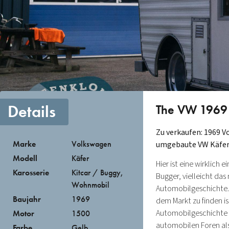
Details
The VW 1969
Zu verkaufen: 1969 
Marke
Volkswagen
umgebaute VW Käfe
Modell
Käfer
Hier ist eine wirklich
Karosserie
Kitcar / Buggy
,
Bugger, vielleicht da
Wohnmobil
Automobilgeschichte. 
Baujahr
1969
dem Markt zu finden is
Automobilgeschichte 
Motor
1500
automobilen Foren als 
Farbe
Gelb