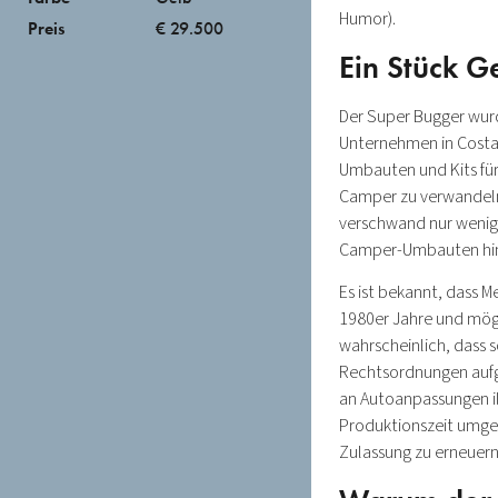
Humor).
Preis
€ 29.500
Ein Stück G
Der Super Bugger wurd
Unternehmen in Costa 
Umbauten und Kits für 
Camper zu verwandeln.
verschwand nur wenige
Camper-Umbauten hint
Es ist bekannt, dass M
1980er Jahre und mögl
wahrscheinlich, dass
Rechtsordnungen aufg
an Autoanpassungen il
Produktionszeit umge
Zulassung zu erneuern