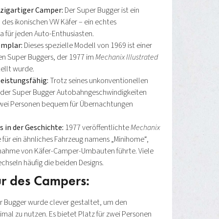
nzigartiger Camper:
Der Super Bugger ist ein
es ikonischen VW Käfer – ein echtes
für jeden Auto-Enthusiasten.
mplar:
Dieses spezielle Modell von 1969 ist einer
en Super Buggers, der 1977 im
Mechanix Illustrated
ellt wurde.
eistungsfähig:
Trotz seines unkonventionellen
 der Super Bugger Autobahngeschwindigkeiten
zwei Personen bequem für Übernachtungen
 in der Geschichte:
1977 veröffentlichte
Mechanix
 für ein ähnliches Fahrzeug namens „Minihome“,
unahme von Käfer-Camper-Umbauten führte. Viele
hseln häufig die beiden Designs.
ur des Campers:
er Bugger wurde clever gestaltet, um den
al zu nutzen. Es bietet Platz für zwei Personen