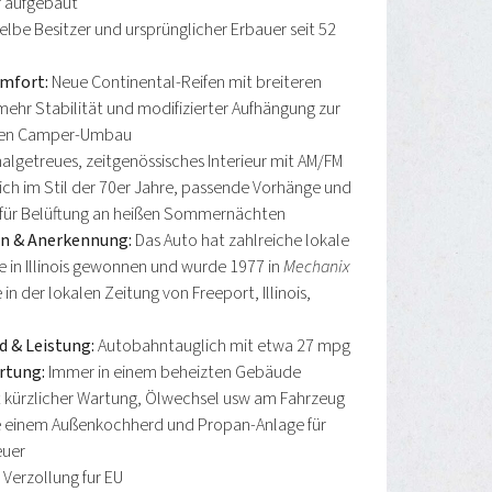
 aufgebaut
elbe Besitzer und ursprünglicher Erbauer seit 52
omfort:
Neue Continental-Reifen mit breiteren
 mehr Stabilität und modifizierter Aufhängung zur
den Camper-Umbau
algetreues, zeitgenössisches Interieur mit AM/FM
ch im Stil der 70er Jahre, passende Vorhänge und
 für Belüftung an heißen Sommernächten
n & Anerkennung:
Das Auto hat zahlreiche lokale
 in Illinois gewonnen und wurde 1977 in
Mechanix
in der lokalen Zeitung von Freeport, Illinois,
 & Leistung:
Autobahntauglich mit etwa 27 mpg
rtung:
Immer in einem beheizten Gebäude
 kürzlicher Wartung, Ölwechsel usw am Fahrzeug
e einem Außenkochherd und Propan-Anlage für
uer
 Verzollung fur EU