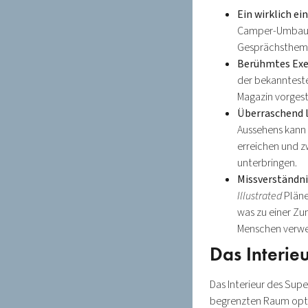
Ein wirklich ei
Camper-Umbau d
Gesprächsthema 
Berühmtes Exe
der bekanntest
Magazin vorgest
Überraschend l
Aussehens kann
erreichen und 
unterbringen.
Missverständnis
Illustrated
Pläne
was zu einer Z
Menschen verwec
Das Interie
Das Interieur des Sup
begrenzten Raum optim