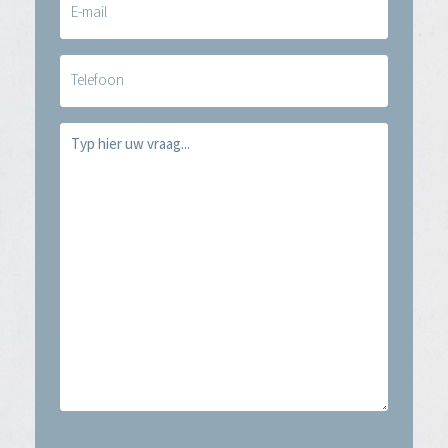
mail
(Vereist)
Telefoon
Vraag
(Vereist)
CAPTCHA