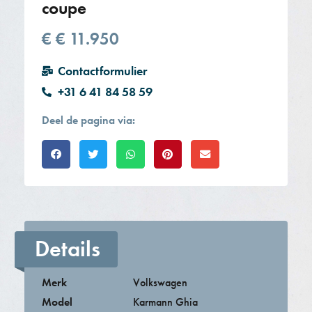
coupe
€
€ 11.950
Contactformulier
+31 6 41 84 58 59
Deel de pagina via:
Details
Merk
Volkswagen
Model
Karmann Ghia