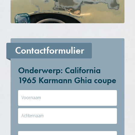
Contactformulier
Onderwerp: California
1965 Karmann Ghia coupe
Naam
(Vereist)
E-