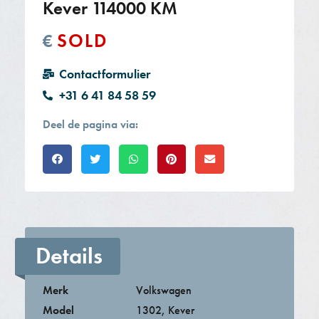
Kever 114000 KM
SOLD
€
Contactformulier
+31 6 41 84 58 59
Deel de pagina via:
Details
Merk
Volkswagen
Model
1302
,
Kever