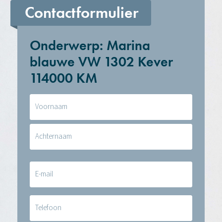
Contactformulier
Onderwerp: Marina
blauwe VW 1302 Kever
114000 KM
Naam
(Vereist)
E-
mail
(Vereist)
Telefoon