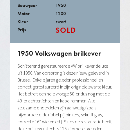
Bouwjaar
1950
Motor
1200
Kleur
zwart
SOLD
Prijs
1950 Volkswagen brilkever
Schitterend gerestaureerde VW bril kever deluxe
uit 1950. Van oorsprong is deze nieuw geleverd in
Brussel. Enkele jaren geleden professioneel en
correct gerestaureerd in zijn originele zwarte kleur.
Het betreft een hele vroege 50-er dus nog met de
49-er achterlichten en kabelremmen. Alle
zeldzame onderdelen zijn aanwezig (zoals
bijvoorbeeld de ribbel pijlpinkers, sekurit glas,
correcte 16″ wielen ed.). Sinds de restauratie heeft
deze bril kever slechts 125 kilometer gereden.