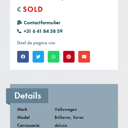
SOLD
€
Contactformulier
+31 6 41 84 58 59
Deel de pagina via:
Details
Merk
Volkswagen
Model
Brilkever
,
Kever
Carrosserie
deluxe