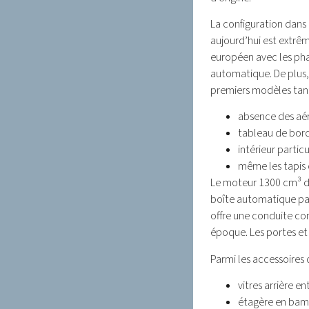
La configuration dans
aujourd’hui est extrêm
européen avec les phar
automatique. De plus,
premiers modèles tant
absence des aéra
tableau de bor
intérieur partic
même les tapis 
Le moteur 1300 cm³ d
boîte automatique pas
offre une conduite c
époque. Les portes et
Parmi les accessoires d
vitres arrière e
étagère en bam