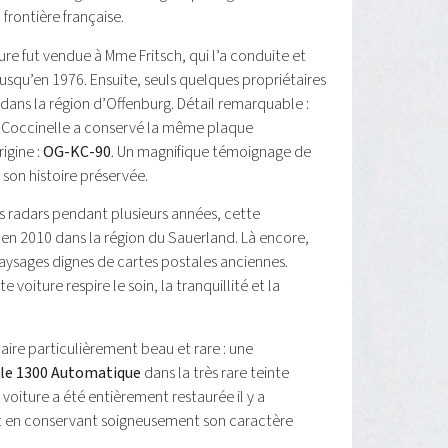
 frontière française.
ture fut vendue à Mme Fritsch, qui l’a conduite et
usqu’en 1976. Ensuite, seuls quelques propriétaires
dans la région d’Offenburg. Détail remarquable :
e Coccinelle a conservé la même plaque
igine :
OG-KC-90
. Un magnifique témoignage de
 son histoire préservée.
s radars pendant plusieurs années, cette
 en 2010 dans la région du Sauerland. Là encore,
paysages dignes de cartes postales anciennes.
e voiture respire le soin, la tranquillité et la
plaire particulièrement beau et rare : une
le 1300 Automatique
dans la très rare teinte
a voiture a été entièrement restaurée il y a
t en conservant soigneusement son caractère