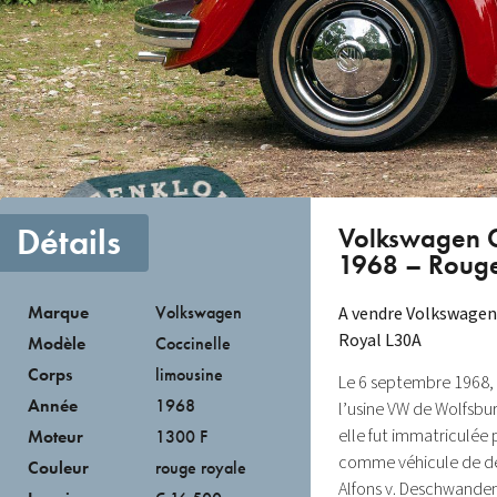
Détails
Volkswagen C
1968 – Rouge
Marque
Volkswagen
A vendre Volkswagen
Royal L30A
Modèle
Coccinelle
Corps
limousine
Le 6 septembre 1968, 
Année
1968
l’usine VW de Wolfsbur
elle fut immatriculée
Moteur
1300 F
comme véhicule de dé
Couleur
rouge royale
Alfons v. Deschwanden