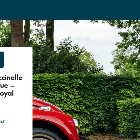
cinelle
ue –
oyal
ct