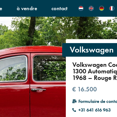
e
à vendre
contact
Volkswagen
Volkswagen Coc
1300 Automatiq
1968 – Rouge R
€ 16.500
Formulaire de conta
+31 641 616 963