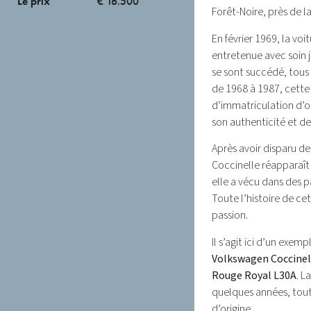
Le prix
€ 16.500
Forêt-Noire, près de la
En février 1969, la voi
entretenue avec soin j
se sont succédé, tous 
de 1968 à 1987, cett
d’immatriculation d’or
son authenticité et de
Après avoir disparu de
Coccinelle réapparaît
elle a vécu dans des 
Toute l’histoire de cett
passion.
Il s’agit ici d’un exem
Volkswagen Coccinel
Rouge Royal L30A
. L
quelques années, tou
d’origine.