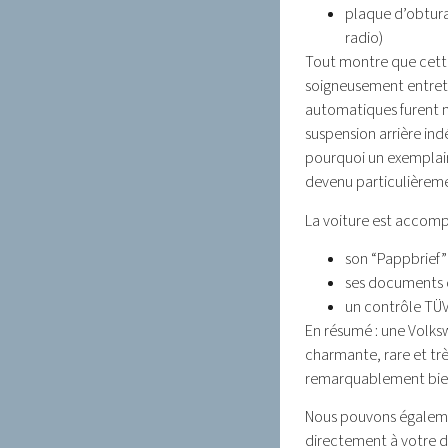
plaque d’obturat
radio)
Tout montre que cett
soigneusement entret
automatiques furent m
suspension arrière ind
pourquoi un exemplair
devenu particulièreme
La voiture est accomp
son “Pappbrief”
ses documents 
un contrôle TÜ
En résumé : une Volk
charmante, rare et tr
remarquablement bi
Nous pouvons égalemen
directement à votre d