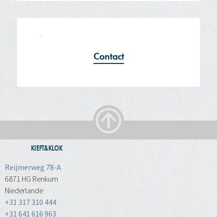
Contact
KIEFT&KLOK
Reijmerweg 78-A
6871 HG Renkum
Niederlande
+31 317 310 444
+31 641 616 963