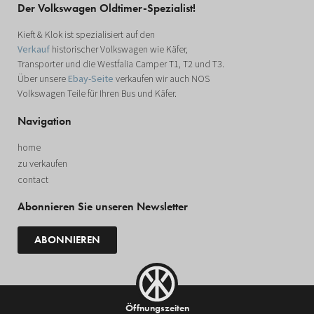
Der Volkswagen Oldtimer-Spezialist!
Kieft & Klok ist spezialisiert auf den
Verkauf
historischer Volkswagen wie Käfer,
Transporter und die Westfalia Camper T1, T2 und T3.
Über unsere
Ebay-Seite
verkaufen wir auch NOS
Volkswagen Teile für Ihren Bus und Käfer.
Navigation
home
zu verkaufen
contact
Abonnieren Sie unseren Newsletter
ABONNIEREN
Öffnungszeiten