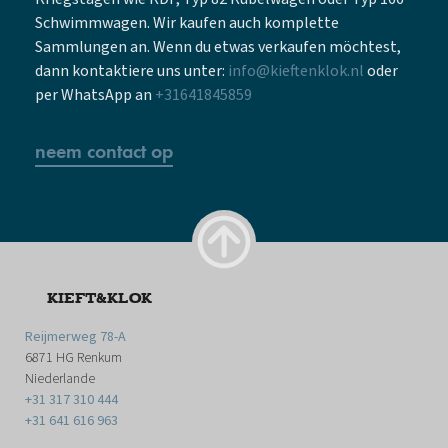
Schwimmwagen. Wir kaufen auch komplette
Sammlungen an. Wenn du etwas verkaufen möchtest,
dann kontaktiere uns unter:
info@kieftenklok.nl
oder
per WhatsApp an
+31641845859
neem contact op
KIEFT&KLOK
Reijmerweg 78-A
6871 HG Renkum
Niederlande
+31 317 310 444
+31 641 616 963