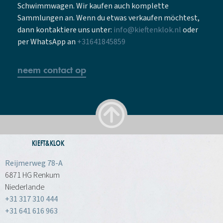
Schwimmwagen. Wir kaufen auch komplette
Sammlungen an. Wenn du etwas verkaufen möchtest,
dann kontaktiere uns unter:
info@kieftenklok.nl
oder
per WhatsApp an
+31641845859
neem contact op
KIEFT&KLOK
Reijmerweg 78-A
6871 HG Renkum
Niederlande
+31 317 310 444
+31 641 616 963