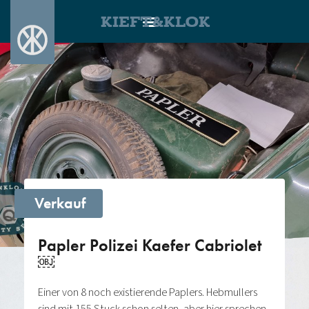
KIEFT&KLOK
Verkauf
Papler Polizei Kaefer Cabriolet
￼
Einer von 8 noch existierende Paplers. Hebmullers