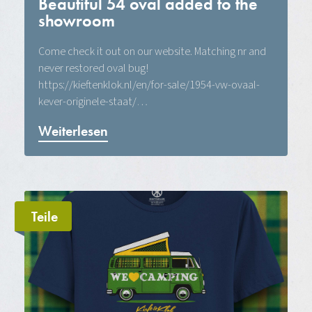
Beautiful 54 oval added to the
showroom
Come check it out on our website. Matching nr and
never restored oval bug!
https://kieftenklok.nl/en/for-sale/1954-vw-ovaal-
kever-originele-staat/…
Weiterlesen
Teile