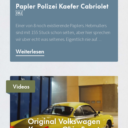
Papler Polizei Kaefer Cabriolet
￼
Einer von 8 noch existierende Paplers. Hebmullers
sind mit 155 Stuck schon selten, aber hier sprechen
wir uber echt was seltenes. Eigentlich nie auf…
Weiterlesen
Videos
Original Volkswagen