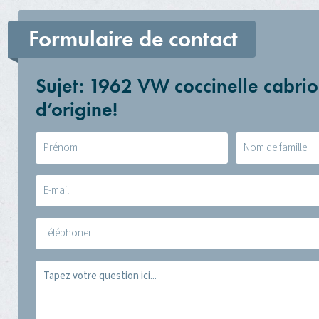
Formulaire de contact
Sujet: 1962 VW coccinelle cabrio
d’origine!
Naam
(Nécessaire)
E-
mail
(Nécessaire)
Telefoon
Vraag
(Nécessaire)