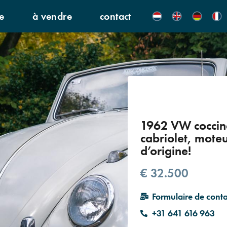
e
à vendre
contact
1962 VW coccin
cabriolet, mote
d’origine!
€ 32.500
Formulaire de conta
+31 641 616 963