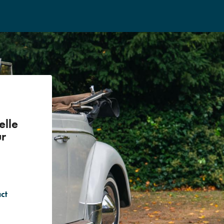
elle
ur
ct