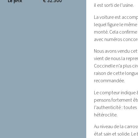
Le prix
€ 32.500
il est sorti de l’usine.
La voiture est accomp
lequel figure le même
monté. Cela confirme q
avec numéros concor
Nous avons vendu cette
vient de nous la repre
Coccinelle n’a plus cir
raison de cette longue
recommandée.
Le compteur indique 8
pensons fortement êtr
l’authenticité : toute
hétéroclite.
Au niveau de la carros
état sain et solide. Le