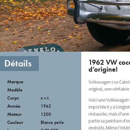
Détails
1962 VW cocci
d’origine!
Marque
Volkswagen cox Cabri
original, une véritabl
Modèle
Corps
n.v.t.
Voici une Volkswagen 
Année
1962
importée il y a longtem
restaurée, mais d’une 
Moteur
1200
partie sa peinture d’
Couleur
Blance perle
endroits. Même l’inté