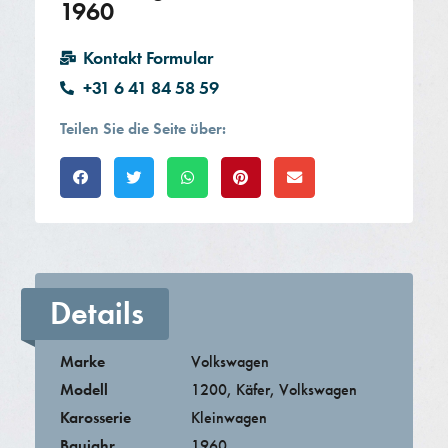
1960
Kontakt Formular
+31 6 41 84 58 59
Teilen Sie die Seite über:​
Details
Marke
Volkswagen
Modell
1200
,
Käfer
,
Volkswagen
Karosserie
Kleinwagen
Baujahr
1960