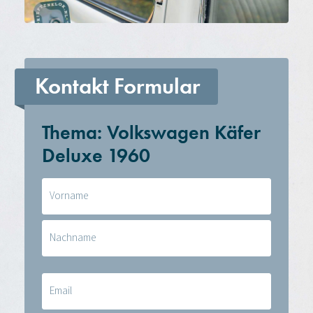
Kontakt Formular
Thema: Volkswagen Käfer
Deluxe 1960
Naam
(erforderlich)
E-
mail
(erforderlich)