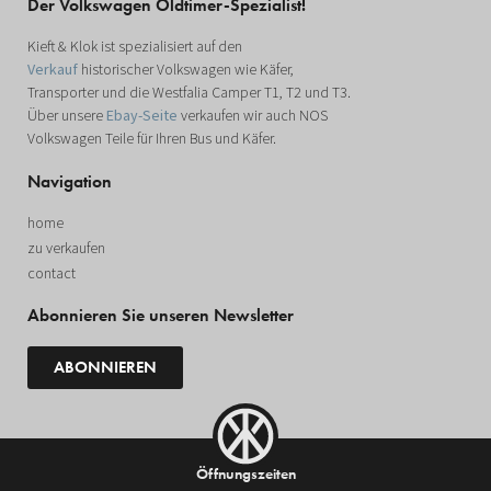
Der Volkswagen Oldtimer-Spezialist!
Kieft & Klok ist spezialisiert auf den
Verkauf
historischer Volkswagen wie Käfer,
Transporter und die Westfalia Camper T1, T2 und T3.
Über unsere
Ebay-Seite
verkaufen wir auch NOS
Volkswagen Teile für Ihren Bus und Käfer.
Navigation
home
zu verkaufen
contact
Abonnieren Sie unseren Newsletter
ABONNIEREN
Öffnungszeiten