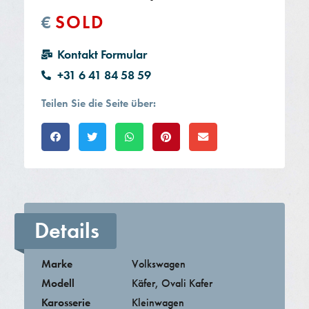
SOLD
€
Kontakt Formular
+31 6 41 84 58 59
Teilen Sie die Seite über:​
Details
Marke
Volkswagen
Modell
Käfer
,
Ovali Kafer
Karosserie
Kleinwagen