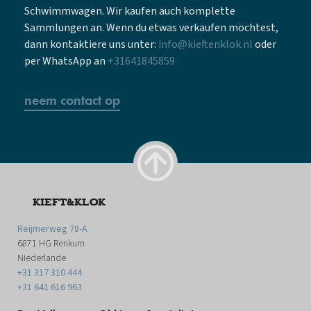
Schwimmwagen. Wir kaufen auch komplette
Sammlungen an. Wenn du etwas verkaufen möchtest,
dann kontaktiere uns unter:
info@kieftenklok.nl
oder
per WhatsApp an
+31641845859
neem contact op
KIEFT&KLOK
Reijmerweg 78-A
6871 HG Renkum
Niederlande
+31 317 310 444
+31 641 616 963